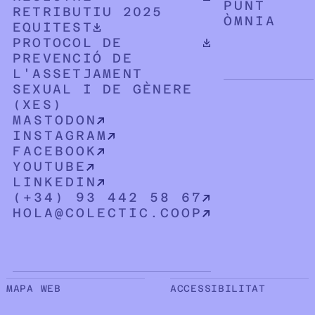
PUNT
RETRIBUTIU 2025
ÒMNIA
DOCUMENT PDF DESCARREGABLE
EQUITEST
DOCUMENT PDF DESCARREGABLE
PROTOCOL DE
PREVENCIÓ DE
L'ASSETJAMENT
SEXUAL I DE GÈNERE
(XES)
MASTODON
INSTAGRAM
FACEBOOK
YOUTUBE
LINKEDIN
(+34) 93 442 58 67
HOLA@COLECTIC.COOP
Sub peu de pàgina
MAPA WEB
ACCESSIBILITAT