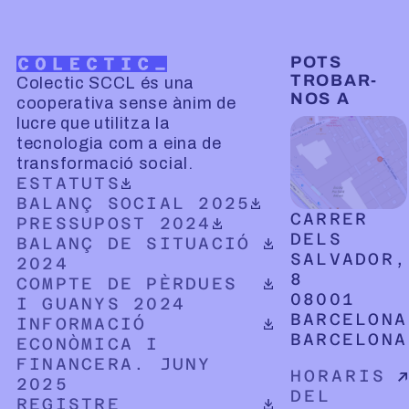
POTS
TROBAR-
Colectic SCCL és una
NOS A
cooperativa sense ànim de
lucre que utilitza la
tecnologia com a eina de
transformació social.
DOCUMENT PDF DESCARREGABLE
ESTATUTS
DOCUMENT PDF DESCARREGABLE
BALANÇ SOCIAL 2025
CARRER
DOCUMENT PDF DESCARREGABLE
PRESSUPOST 2024
DELS
DOCUMENT PDF DESCARREGABLE
BALANÇ DE SITUACIÓ
SALVADOR,
2024
8
DOCUMENT PDF DESCARREGABLE
COMPTE DE PÈRDUES
08001
I GUANYS 2024
BARCELONA
DOCUMENT PDF DESCARREGABLE
INFORMACIÓ
BARCELONA
ECONÒMICA I
FINANCERA. JUNY
HORARIS
2025
DEL
DOCUMENT PDF DESCARREGABLE
REGISTRE