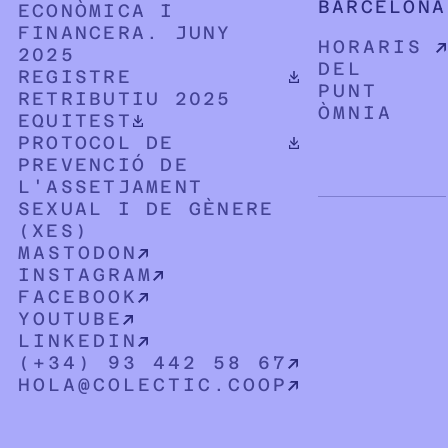
BARCELONA
ECONÒMICA I
FINANCERA. JUNY
HORARIS
2025
DEL
DOCUMENT PDF DESCARREGABLE
REGISTRE
PUNT
RETRIBUTIU 2025
ÒMNIA
DOCUMENT PDF DESCARREGABLE
EQUITEST
DOCUMENT PDF DESCARREGABLE
PROTOCOL DE
PREVENCIÓ DE
L'ASSETJAMENT
SEXUAL I DE GÈNERE
(XES)
MASTODON
INSTAGRAM
FACEBOOK
YOUTUBE
LINKEDIN
(+34) 93 442 58 67
HOLA@COLECTIC.COOP