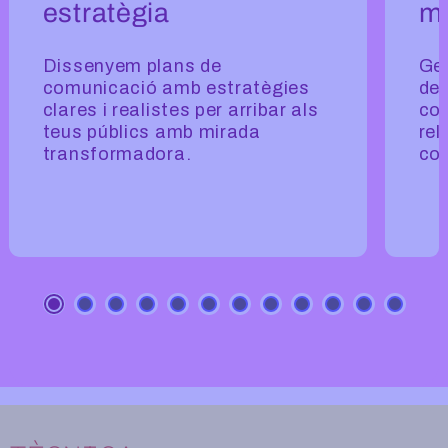
estratègia
m
Dissenyem plans de
Ges
comunicació amb estratègies
del
clares i realistes per arribar als
con
teus públics amb mirada
rel
transformadora.
co
Tècnica