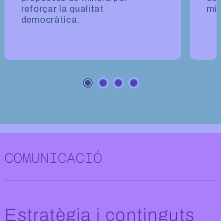
reforçar la qualitat
mi
democràtica.
Comunicació social
COMUNICACIÓ
Estratègia i continguts