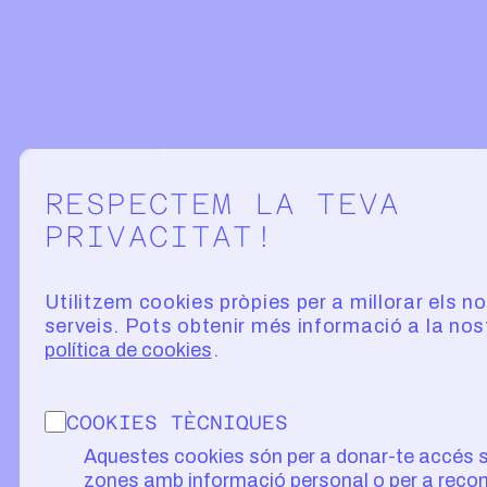
Configuració de la privacitat
RESPECTEM LA TEVA
PRIVACITAT!
Utilitzem cookies pròpies per a millorar els n
serveis. Pots obtenir més informació a la nos
política de cookies
COOKIES TÈCNIQUES
Aquestes cookies són per a donar-te accés 
zones amb informació personal o per a recon