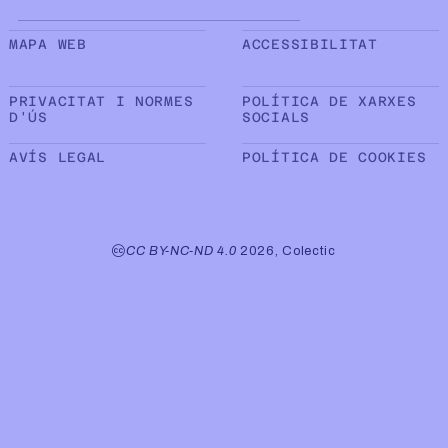
Sub peu de pàgina
MAPA WEB
ACCESSIBILITAT
PRIVACITAT I NORMES
POLÍTICA DE XARXES
D'ÚS
SOCIALS
AVÍS LEGAL
POLÍTICA DE COOKIES
CC BY-NC-ND 4.0
2026, Colectic