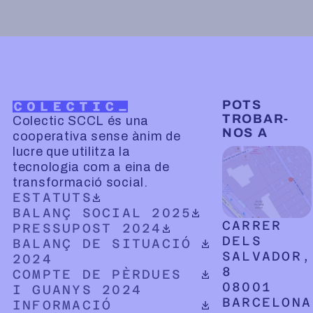
POTS
TROBAR-
Colectic SCCL és una
NOS A
cooperativa sense ànim de
lucre que utilitza la
tecnologia com a eina de
transformació social.
DOCUMENT PDF DESCARREGABLE
ESTATUTS
DOCUMENT PDF DESCARREGABLE
BALANÇ SOCIAL 2025
CARRER
DOCUMENT PDF DESCARREGABLE
PRESSUPOST 2024
DELS
DOCUMENT PDF DESCARREGABLE
BALANÇ DE SITUACIÓ
SALVADOR,
2024
8
DOCUMENT PDF DESCARREGABLE
COMPTE DE PÈRDUES
08001
I GUANYS 2024
BARCELONA
DOCUMENT PDF DESCARREGABLE
INFORMACIÓ