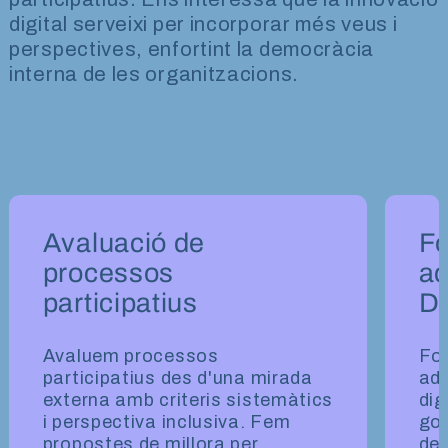
digital serveixi per incorporar més veus i
perspectives, enfortint la democràcia
interna de les organitzacions.
Carrusel serveis - Participació i innov
Avaluació de
Fo
processos
ad
participatius
D
Avaluem processos
For
participatius des d'una mirada
adm
externa amb criteris sistemàtics
dig
i perspectiva inclusiva. Fem
go
propostes de millora per
de 