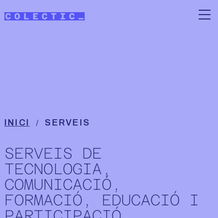
Vés al contingut
Acció educativa
Fil d'ariadna
INICI
SERVEIS
SERVEIS DE
TECNOLOGIA,
COMUNICACIÓ,
FORMACIÓ, EDUCACIÓ I
PARTICIPACIÓ_