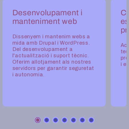
Carrusel - Serveis Tècnica
Desenvolupament i
Co
manteniment web
es
pr
Dissenyem i mantenim webs a
mida amb Drupal i WordPress.
Ac
Del desenvolupament a
teu
l'actualització i suport tècnic.
pro
Oferim allotjament als nostres
i e
servidors per garantir seguretat
i autonomia.