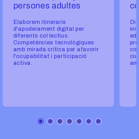
persones adultes
co
Elaborem itineraris
Di
d'apoderament digital per
ini
diferents col·lectius.
edu
Competències tecnològiques
pro
amb mirada crítica per afavorir
col
l'ocupabilitat i participació
ciu
activa.
amb