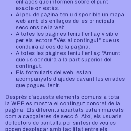
enllaços que informen sobre el punt
exacte on estàs.
Al peu de pàgina teniu disponible un mapa
web amb els enllaços de les principals
seccions de la web.
A totes les pàgines teniu l'enllaç visible
per els lectors "Vés al contingut" que us
conduirà al cos de la pàgina.
A totes les pàgines teniu l'enllaç "Amunt"
que us conduirà a la part superior del
contingut.
Els formularis del web, estan
acompanyats d'ajudes davant les errades
que pogueu tenir.
Després d'aquests elements comuns a tota
la WEB es mostra el contingut concret de la
pàgina. Els diferents apartats estan marcats
com a capçaleres de secció. Així, els usuaris
de lectors de pantalla per síntesi de veu es
poden desplaçar amb facilitat entre els