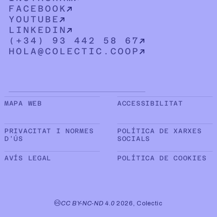
FACEBOOK
YOUTUBE
LINKEDIN
(+34) 93 442 58 67
HOLA@COLECTIC.COOP
Sub peu de pàgina
MAPA WEB
ACCESSIBILITAT
PRIVACITAT I NORMES
POLÍTICA DE XARXES
D'ÚS
SOCIALS
AVÍS LEGAL
POLÍTICA DE COOKIES
CC BY-NC-ND 4.0
2026, Colectic