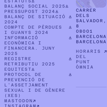
DOCUMENT PDF DESCARREGABLE
ESTATUTS
DOCUMENT PDF DESCARREGABLE
BALANÇ SOCIAL 2025
CARRER
DOCUMENT PDF DESCARREGABLE
PRESSUPOST 2024
DELS
DOCUMENT PDF DESCARREGABLE
BALANÇ DE SITUACIÓ
SALVADOR,
2024
8
DOCUMENT PDF DESCARREGABLE
COMPTE DE PÈRDUES
08001
I GUANYS 2024
BARCELONA
DOCUMENT PDF DESCARREGABLE
INFORMACIÓ
BARCELONA
ECONÒMICA I
FINANCERA. JUNY
HORARIS
2025
DEL
DOCUMENT PDF DESCARREGABLE
REGISTRE
PUNT
RETRIBUTIU 2025
ÒMNIA
DOCUMENT PDF DESCARREGABLE
EQUITEST
DOCUMENT PDF DESCARREGABLE
PROTOCOL DE
PREVENCIÓ DE
L'ASSETJAMENT
SEXUAL I DE GÈNERE
(XES)
MASTODON
INSTAGRAM