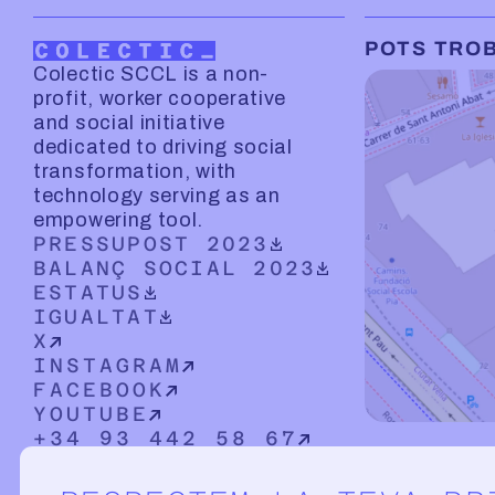
POTS TRO
Colectic SCCL is a non-
profit, worker cooperative
and social initiative
dedicated to driving social
transformation, with
technology serving as an
empowering tool.
DOWNLOADABLE PDF DOCUMENT
PRESSUPOST 2023
DOWNLOADABLE PDF DOCUMENT
BALANÇ SOCIAL 2023
DOWNLOADABLE PDF DOCUMENT
ESTATUS
DOWNLOADABLE PDF DOCUMENT
IGUALTAT
X
INSTAGRAM
FACEBOOK
YOUTUBE
+34 93 442 58 67
CARRER D
HOLA@COLECTIC.COOP
08001
BA