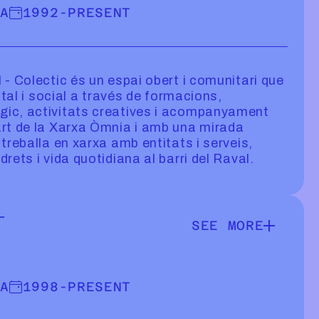
VA
1992
-
PRESENT
- Colectic és un espai obert i comunitari que
ital i social a través de formacions,
ic, activitats creatives i acompanyament
rt de la Xarxa Òmnia i amb una mirada
treballa en xarxa amb entitats i serveis,
rets i vida quotidiana al barri del Raval.
T
SEE MORE
SEE MORE INFOR
VA
1998
-
PRESENT