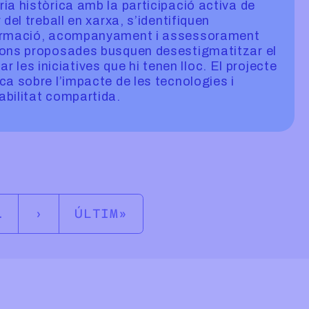
ia històrica amb la participació activa de
del treball en xarxa, s’identifiquen
formació, acompanyament i assessorament
ions proposades busquen desestigmatitzar el
tzar les iniciatives que hi tenen lloc. El projecte
ca sobre l’impacte de les tecnologies i
bilitat compartida.
NEXT PAGE
LAST PAGE
…
›
ÚLTIM
»
RE