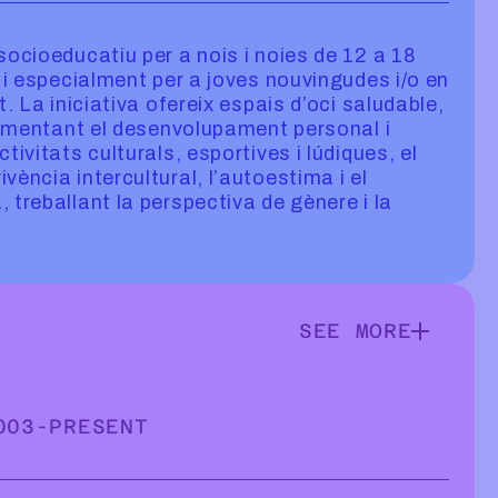
socioeducatiu per a nois i noies de 12 a 18
, i especialment per a joves nouvingudes i/o en
t. La iniciativa ofereix espais d’oci saludable,
 fomentant el desenvolupament personal i
tivitats culturals, esportives i lúdiques, el
vència intercultural, l’autoestima i el
 treballant la perspectiva de gènere i la
SEE MORE
SEE MORE INFOR
003
-
PRESENT