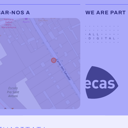
BAR-NOS A
WE ARE PART
Configuració de la privacitat
ELS SALVADOR, 8
RCELONA
BARCELONA