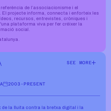
 referència de l’associacionisme i el
 El projecte informa, connecta i enforteix les
ídeos, recursos, entrevistes, cròniques i
una plataforma viva per fer créixer la
ormació social.
atalunya.
A
SEE MORE
SEE MORE INFOR
VA
2003
-
PRESENT
 de la lluita contra la bretxa digital i la