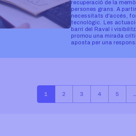
recuperació de la memòr
persones grans. A partir 
necessitats d'accés, 
tecnològic. Les actuac
barri del Raval i visibili
promou una mirada críti
aposta per una responsa
 NAVIGATION
1
2
3
4
5
MO