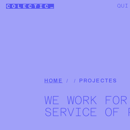
Skip to main content
Main navigation
QUI
Breadcrumb
HOME
PROJECTES
WE WORK FOR
SERVICE OF 